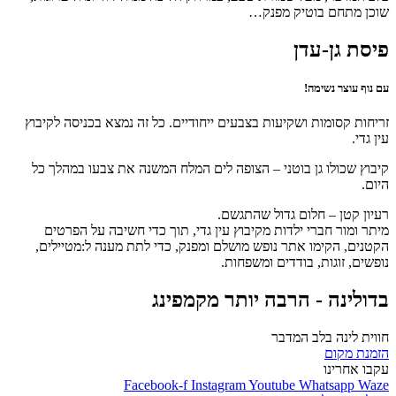
שוכן מתחם בוטיק מפנק…
פיסת גן-עדן
עם נוף עוצר נשימה!
זריחות קסומות ושקיעות בצבעים ייחודיים. כל זה נמצא בכניסה לקיבוץ
עין גדי.
קיבוץ שכולו גן בוטני – הצופה לים המלח המשנה את צבעו במהלך כל
היום.
רעיון קטן – חלום גדול שהתגשם.
מיתר ומור חברי ילדות מקיבוץ עין גדי, תוך כדי חשיבה על הפרטים
הקטנים, הקימו אתר נופש מושלם ומפנק, כדי לתת מענה ל:מטיילים,
נופשים, זוגות, בודדים ומשפחות.
בדולינה - הרבה יותר מקמפינג​
חווית לינה בלב המדבר
הזמנת מקום
עקבו אחרינו
Facebook-f
Instagram
Youtube
Whatsapp
Waze