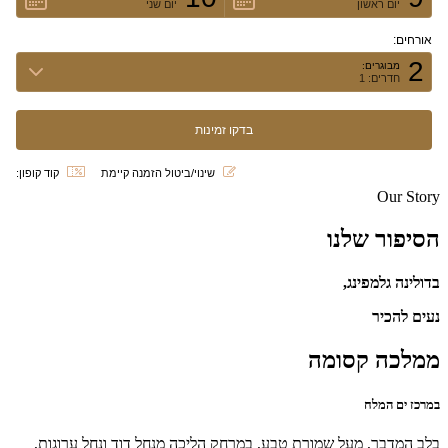
יום ראשון
יום שני
אורחים:
2
מבוגרים:
חדרים: 1
שינוי/ביטול הזמנה קיימת
קוד קופון:
Our Story
הסיפור שלנו
בדולינה גלמפינג,
נעים להכיר
ממלכה קסומה
במרכז ים המלח
בלב המדבר, מעל שמורת טבע, במרחק הליכה מנחל דוד ונחל ערוגות,