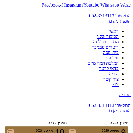
שִׂים
דלג
Waze
Whatsapp
Youtube
Instagram
Facebook-f
לֵב:
לתוכן
בְּאֲתָר
התקשרו 052-3313113
זֶה
הזמנת מקום
מֻפְעֶלֶת
מַעֲרֶכֶת
ראשי
נָגִישׁ
הסיפור שלנו
בִּקְלִיק
מתחם בדולינה
הַמְּסַיַּעַת
ריטריט נובמבר
לִנְגִישׁוּת
בית-קפה
הָאֲתָר.
אירועים
המלצת המקומיים
כדאי לדעת
גלריה
צור קשר
EN
תפריט
התקשרו 052-3313113
הזמנת מקום
תאריך הגעה:
תאריך עזיבה:
10
9
אוגוסט 2026
אוגוסט 2026