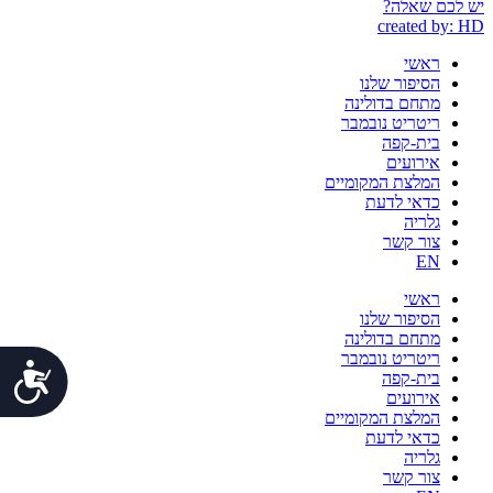
יש לכם שאלה?
created by: HD
ראשי
הסיפור שלנו
מתחם בדולינה
ריטריט נובמבר
בית-קפה
אירועים
המלצת המקומיים
כדאי לדעת
גלריה
צור קשר
EN
ראשי
הסיפור שלנו
מתחם בדולינה
ריטריט נובמבר
נג
בית-קפה
אירועים
המלצת המקומיים
כדאי לדעת
גלריה
צור קשר